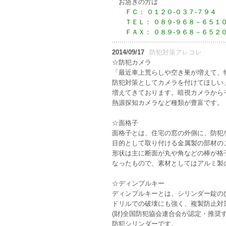
お急ぎの方は
ＦＣ： ０１２０-０３７-７９４
ＴＥＬ： ０８９-９６８－６５１
ＦＡＸ： ０８９-９６８－６５２
2014/09/17
防犯対策アレコレ
☆防犯カメラ
「最近車上荒らしや空き巣が増えて、
防犯対策としてカメラを付けてほしい
増えてきております。暗視カメラから
熱源探知カメラなど種類が豊富です。
☆面格子
面格子とは、住宅の窓の外側に、防犯
目的として取り付ける金属製の部材の
形状は主に断面が丸や角などの棒が格
なったもので、素材としてはアルミ製
☆ディンプルキー
ディンプルキーとは、シリンダー錠の
ドリルでの破壊にも強く、複製防止対
(財)全国防犯協会連合会が認定・推奨
防犯シリンダーです。