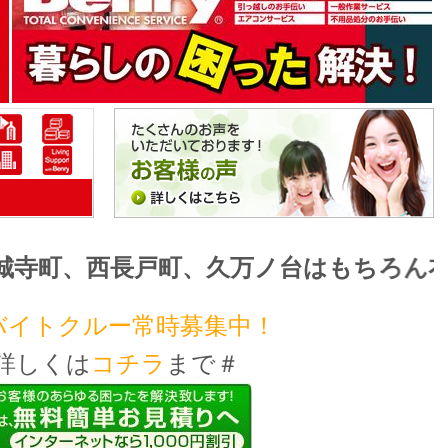
町、西長戸町、久万ノ台はもちろん衣山
バイトクルー常時募集中！
詳しくは
コチラ
まで＃