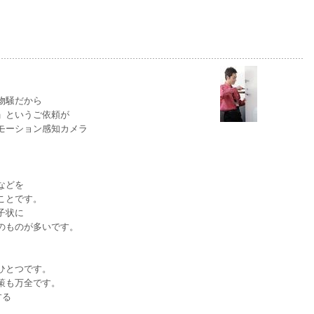
０
０
物騒だから
」というご依頼が
モーション感知カメラ
などを
ことです。
子状に
のものが多いです。
ひとつです。
策も万全です。
する