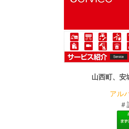
山西町、安城寺
アル
＃